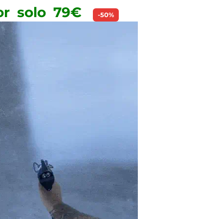
or solo 79€
-50%