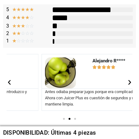
5
★
★
★
★
★
4
☆
☆
☆
☆
☆
3
☆
☆
☆
☆
☆
2
☆
☆
☆
☆
☆
1
☆
☆
☆
☆
☆
Alejandro R****​





Antes odiaba preparar jugos porque era complicado y desordenado
Ahora con Juicer Plus es cuestión de segundos y mi cocina se
mantiene limpia.
DISPONIBILIDAD: Últimas 4 piezas