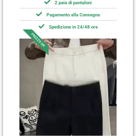
2 paia di pantaloni
Pagamento alla Consegna
Spedizione in 24/48 ore
PREZZO OK