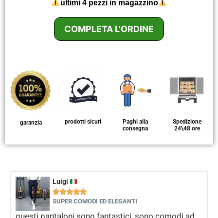
ultimi 4 pezzi in magazzino
COMPLETA L'ORDINE
prodotti sicuri
Paghi alla
Spedizione
garanzia
consegna
24\48 ore
Luigi





SUPER COMODI ED ELEGANTI
questi pantaloni sono fantastici, sono comodi ad