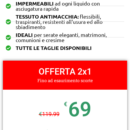
IMPERMEABILI
ad ogni liquido con
asciugatura rapida
TESSUTO ANTIMACCHIA:
flessibili,
traspiranti, resistenti all'usura ed allo
sbiadimento
IDEALI
per serate eleganti, matrimoni,
comunioni e cresime
TUTTE LE TAGLIE DISPONIBILI
OFFERTA 2x1
Fino ad esaurimento scorte
69
€
€
119.99