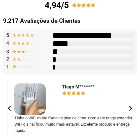
4,94/5





9.217 Avaliações de Clientes
5
★
★
★
★
★
4
☆
☆
☆
☆
☆
3
☆
☆
☆
☆
☆
2
☆
☆
☆
☆
☆
1
☆
☆
☆
☆
☆
Tiago M*******





Tinha o WiFi muito fraco no piso de cima. Com este range extender
WiFi o sinal ficou muito mais estável. Excelente produto e entrega
rápida.