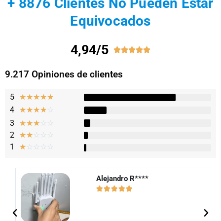
+ 8876 Clientes No Pueden Estar
Equivocados
4,94/5





9.217 Opiniones de clientes
5
★
★
★
★
★
4
☆
☆
☆
☆
☆
3
☆
☆
☆
☆
☆
2
☆
☆
☆
☆
☆
1
☆
☆
☆
☆
☆
Alejandro R****​




