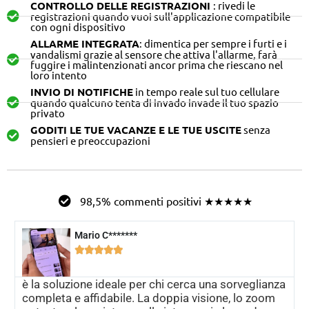
CONTROLLO DELLE REGISTRAZIONI
: rivedi le
registrazioni quando vuoi sull'applicazione compatibile
con ogni dispositivo
ALLARME INTEGRATA
: dimentica per sempre i furti e i
vandalismi grazie al sensore che attiva l'allarme, farà
fuggire i malintenzionati ancor prima che riescano nel
loro intento
INVIO DI NOTIFICHE
in tempo reale sul tuo cellulare
quando qualcuno tenta di invado invade il tuo spazio
privato
GODITI LE TUE VACANZE E LE TUE USCITE
senza
pensieri e preoccupazioni
98,5% commenti positivi ★★★★★
Mario C*******





è la soluzione ideale per chi cerca una sorveglianza
completa e affidabile. La doppia visione, lo zoom