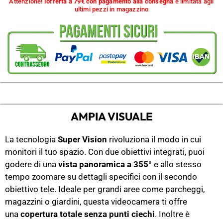
Attenzione!
l'offerta a 79€ con pagamento alla consegna
è limitata agli
ultimi pezzi in magazzino
AMPIA VISUALE
La tecnologia
Super Vision
rivoluziona il modo in cui
monitori il tuo spazio. Con due obiettivi integrati, puoi
godere di una
vista panoramica a 355°
e allo stesso
tempo zoomare su dettagli specifici con il secondo
obiettivo tele. Ideale per grandi aree come parcheggi,
magazzini o giardini, questa videocamera ti offre
una
copertura totale senza punti ciechi
. Inoltre è