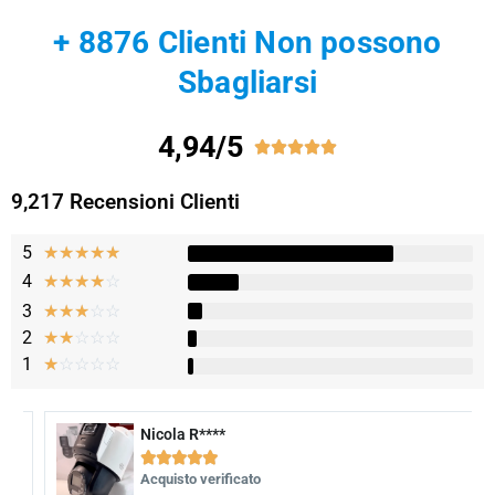
+ 8876 Clienti Non possono
Sbagliarsi
4,94/5





9,217 Recensioni Clienti
5
★
★
★
★
★
4
☆
☆
☆
☆
☆
3
☆
☆
☆
☆
☆
2
☆
☆
☆
☆
☆
1
☆
☆
☆
☆
☆
Nicola R****​





Acquisto verificato