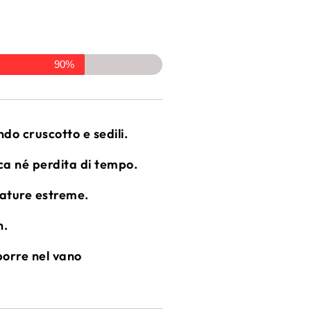
90%
do cruscotto e sedili.
a né perdita di tempo.
rature estreme.
n.
orre nel vano