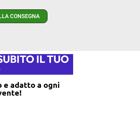
ALLA CONSEGNA
UBITO IL TUO
O
o e adatto a ogni
ovente!