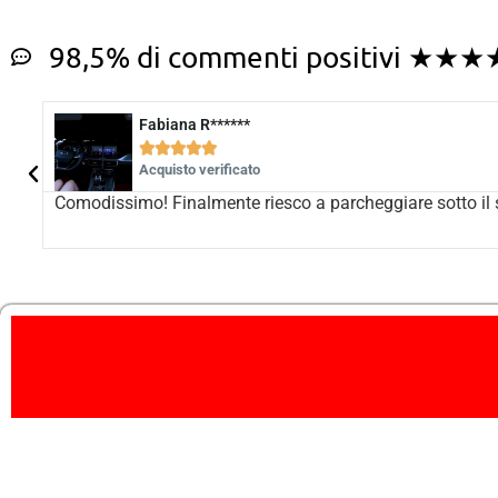
98,5% di commenti positivi ★★
Silvio T*****





Acquisto verificato
Ottimo prodotto, materiali robusti e copertura perfetta de