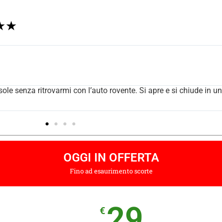
★★★
l parabrezza. Il parasole tradizionale è solo un ricordo
OGGI IN OFFERTA
Fino ad esaurimento scorte
29
€