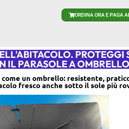
ORDINA ORA E PAGA 
LL'ABITACOLO. PROTEGGI S
N IL PARASOLE A OMBRELL
e come un ombrello: resistente, pratic
tacolo fresco anche sotto il sole più r