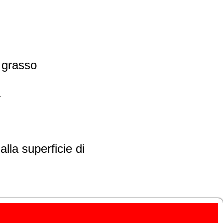
a grasso
a
lla superficie di