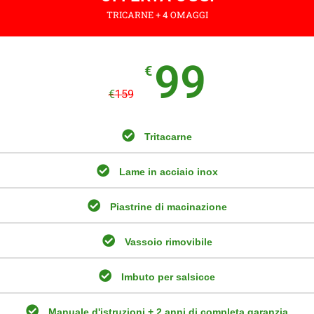
TRICARNE + 4 OMAGGI
99
€
€
159
Tritacarne
Lame in acciaio inox
Piastrine di macinazione
Vassoio rimovibile
Imbuto per salsicce
Manuale d'istruzioni + 2 anni di completa garanzia