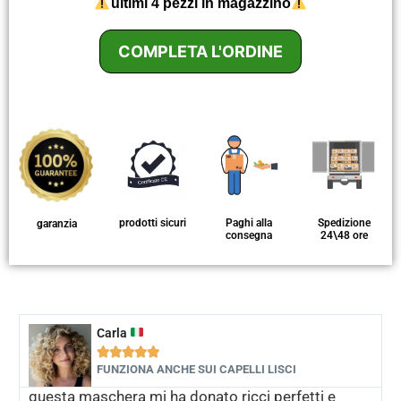
ultimi 4 pezzi in magazzino
COMPLETA L'ORDINE
prodotti sicuri
Paghi alla
Spedizione
garanzia
consegna
24\48 ore
Carla





FUNZIONA ANCHE SUI CAPELLI LISCI
questa maschera mi ha donato ricci perfetti e