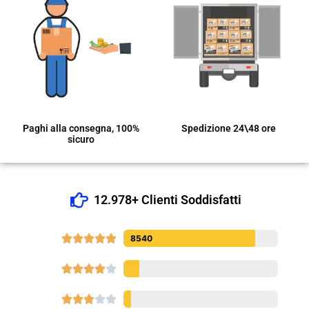
Paghi alla consegna, 100%
Spedizione 24\48 ore
sicuro
12.978+ Clienti Soddisfatti





8540









