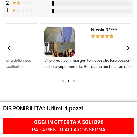
2
☆
☆
☆
☆
☆
1
☆
☆
☆
☆
☆
Nicola R****​





L’ho presa per i miei genitori, così che loro possono controllare fuori
dal loro supermercato. Bellissima anche la visione notturna a colori
DISPONIBILITA': Ultimi 4 pezzi
OGGI IN OFFERTA A SOLI 89€
PAGAMENTO ALLA CONSEGNA