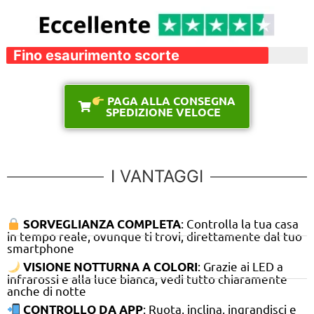
Fino esaurimento scorte
PAGA ALLA CONSEGNA
SPEDIZIONE VELOCE
I VANTAGGI
: Controlla la tua casa
SORVEGLIANZA COMPLETA
in tempo reale, ovunque ti trovi, direttamente dal tuo
smartphone
: Grazie ai LED a
VISIONE NOTTURNA A COLORI
infrarossi e alla luce bianca, vedi tutto chiaramente
anche di notte
: Ruota, inclina, ingrandisci e
CONTROLLO DA APP