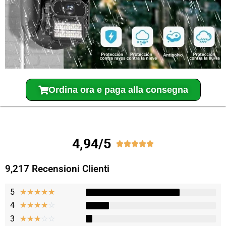
Ordina ora e paga alla consegna
4,94/5





9,217 Recensioni Clienti
5
★
★
★
★
★
4
☆
☆
☆
☆
☆
3
☆
☆
☆
☆
☆