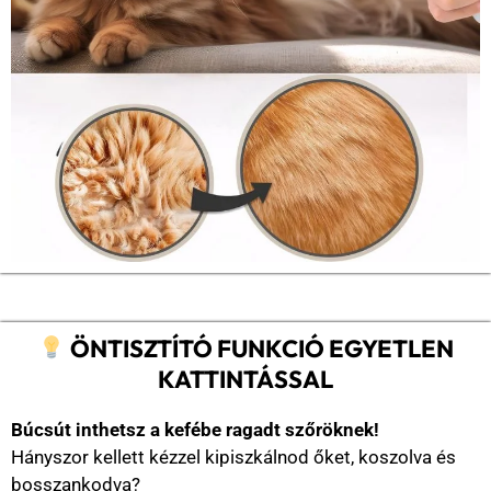
ÖNTISZTÍTÓ FUNKCIÓ EGYETLEN
KATTINTÁSSAL
Búcsút inthetsz a kefébe ragadt szőröknek!
Hányszor kellett kézzel kipiszkálnod őket, koszolva és
bosszankodva?