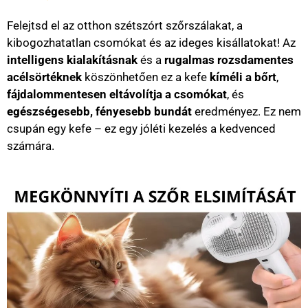
Felejtsd el az otthon szétszórt szőrszálakat, a
kibogozhatatlan csomókat és az ideges kisállatokat! Az
intelligens kialakításnak
és a
rugalmas rozsdamentes
acélsörtéknek
köszönhetően ez a kefe
kíméli a bőrt
,
fájdalommentesen eltávolítja a csomókat
, és
egészségesebb, fényesebb bundát
eredményez. Ez nem
csupán egy kefe – ez egy jóléti kezelés a kedvenced
számára.