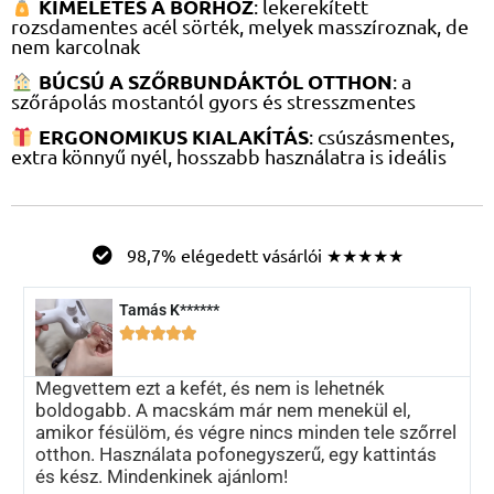
KÍMÉLETES A BŐRHÖZ
: lekerekített
rozsdamentes acél sörték, melyek masszíroznak, de
nem karcolnak
BÚCSÚ A SZŐRBUNDÁKTÓL OTTHON
: a
szőrápolás mostantól gyors és stresszmentes
ERGONOMIKUS KIALAKÍTÁS
: csúszásmentes,
extra könnyű nyél, hosszabb használatra is ideális
98,7% elégedett vásárlói ★★★★★
Tamás K******





Megvettem ezt a kefét, és nem is lehetnék
boldogabb. A macskám már nem menekül el,
amikor fésülöm, és végre nincs minden tele szőrrel
otthon. Használata pofonegyszerű, egy kattintás
és kész. Mindenkinek ajánlom!