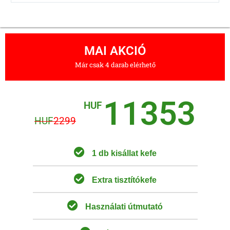
MAI AKCIÓ
Már csak 4 darab elérhető
11353
HUF
HUF
2299
1 db kisállat kefe
Extra tisztítókefe
Használati útmutató