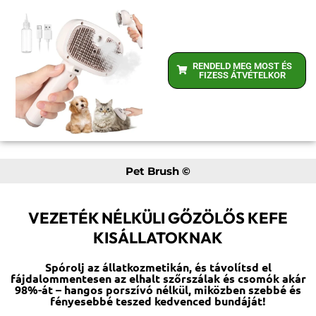
RENDELD MEG MOST ÉS
FIZESS ÁTVÉTELKOR
Pet Brush ©
VEZETÉK NÉLKÜLI GŐZÖLŐS KEFE
KISÁLLATOKNAK
Spórolj az állatkozmetikán, és távolítsd el
fájdalommentesen az elhalt szőrszálak és csomók akár
98%-át – hangos porszívó nélkül, miközben szebbé és
fényesebbé teszed kedvenced bundáját!