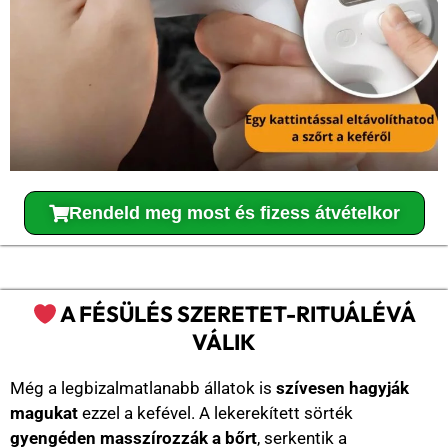
Rendeld meg most és fizess átvételkor
A FÉSÜLÉS SZERETET-RITUÁLÉVÁ
VÁLIK
Még a legbizalmatlanabb állatok is
szívesen hagyják
magukat
ezzel a kefével. A lekerekített sörték
gyengéden masszírozzák a bőrt
, serkentik a