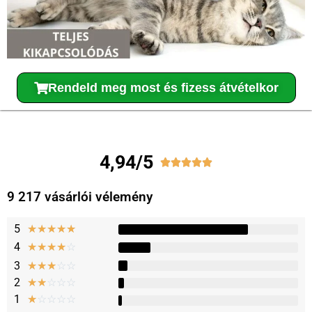
Rendeld meg most és fizess átvételkor
4,94/5





9 217 vásárlói vélemény
5
★
★
★
★
★
4
☆
☆
☆
☆
☆
3
☆
☆
☆
☆
☆
2
☆
☆
☆
☆
☆
1
☆
☆
☆
☆
☆