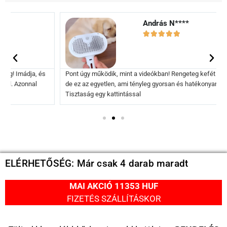
András N****





Pont úgy működik, mint a videókban! Rengeteg kefét kipróbáltam,
de ez az egyetlen, ami tényleg gyorsan és hatékonyan tisztít.
Tisztaság egy kattintással
ELÉRHETŐSÉG: Már csak 4 darab maradt
MAI AKCIÓ 11353 HUF
FIZETÉS SZÁLLÍTÁSKOR