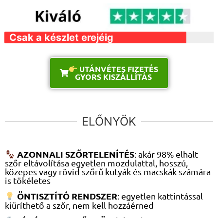
Csak a készlet erejéig
UTÁNVÉTES FIZETÉS
GYORS KISZÁLLÍTÁS
ELŐNYÖK
AZONNALI SZŐRTELENÍTÉS
: akár 98% elhalt
szőr eltávolítása egyetlen mozdulattal, hosszú,
közepes vagy rövid szőrű kutyák és macskák számára
is tökéletes
ÖNTISZTÍTÓ RENDSZER
: egyetlen kattintással
kiüríthető a szőr, nem kell hozzáérned