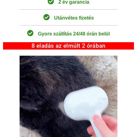
2 év garancia
Utánvétes fizetés
Gyors szállítás 24/48 órán belül
8 eladás az elmúlt 2 órában