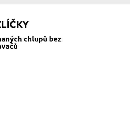
ZLÍČKY
chaných chlupů bez
savačů