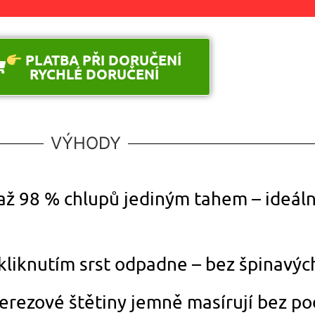
PLATBA PŘI DORUČENÍ
RYCHLÉ DORUČENÍ
VÝHODY
až 98 % chlupů jediným tahem – ideální
liknutím srst odpadne – bez špinavýc
rezové štětiny jemně masírují bez po