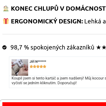
KONEC CHLUPŮ V DOMÁCNOSTI
ERGONOMICKÝ DESIGN:
Lehká a 
98,7 % spokojených zákazníků
Jiří N******





Koupil jsem si tento kartáč a jsem nadšený! Můj kocour
vyčistí se jedním kliknutím. Doporučuji!