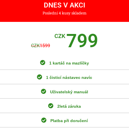
DNES V AKCI
Poslední 4 kusy skladem
799
CZK
CZK
1599
1 kartáč na mazlíčky
1 čisticí nástavec navíc
Uživatelský manuál
2letá záruka
Platba při doručení