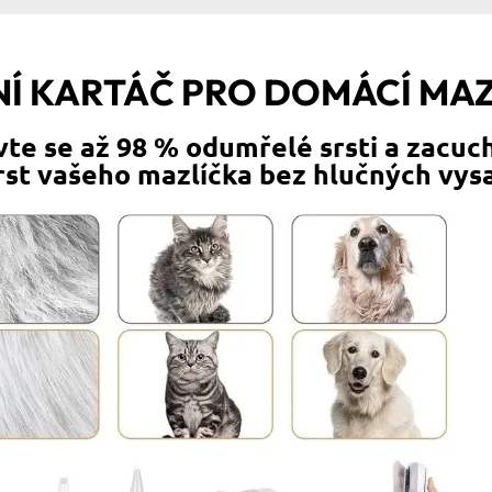
Í KARTÁČ PRO DOMÁCÍ MA
vte se až 98 % odumřelé srsti a zacu
 srst vašeho mazlíčka bez hlučných vy