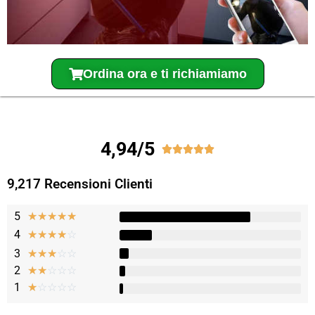
Ordina ora e ti richiamiamo
4,94/5





9,217 Recensioni Clienti
5
★
★
★
★
★
4
☆
☆
☆
☆
☆
3
☆
☆
☆
☆
☆
2
☆
☆
☆
☆
☆
1
☆
☆
☆
☆
☆