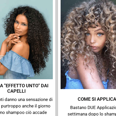
A "EFFETTO UNTO" DAI
CAPELLI
COME SI APPLIC
unti danno una sensazione di
 purtroppo anche il giorno
Bastano DUE Applicazio
no shampoo ciò accade
settimana dopo lo sham