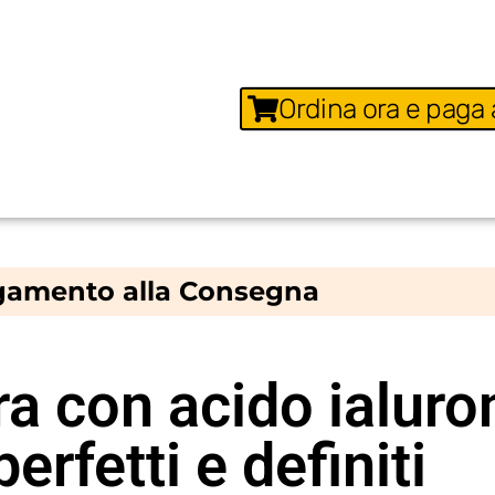
Ordina ora e paga 
amento alla Consegna
a con acido ialuro
perfetti e definiti