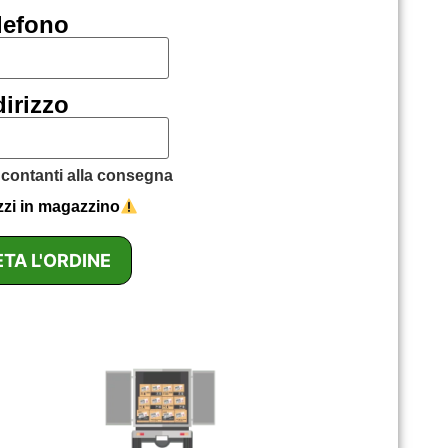
lefono
dirizzo
ontanti alla consegna
ezzi in magazzino
TA L'ORDINE