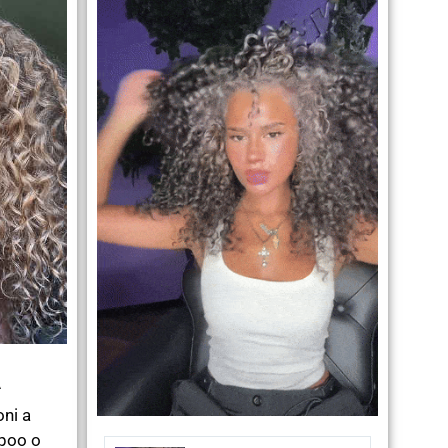
A
ni a
poo o