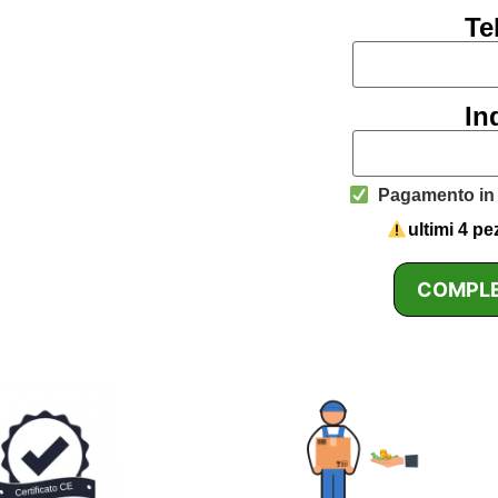
Te
In
Pagamento in c
ultimi 4 p
COMPLE