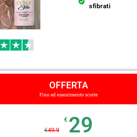
sfibrati
OFFERTA
Fino ad esaurimento scorte
29
€
€
49.9