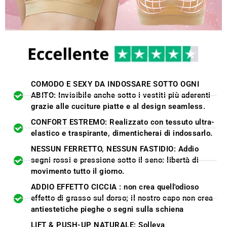
COMODO E SEXY DA INDOSSARE SOTTO OGNI
ABITO: Invisibile anche sotto i vestiti più aderenti
grazie alle cuciture piatte e al design seamless.
CONFORT ESTREMO: Realizzato con tessuto ultra-
elastico e traspirante, dimenticherai di indossarlo.
NESSUN FERRETTO, NESSUN FASTIDIO: Addio
segni rossi e pressione sotto il seno: libertà di
movimento tutto il giorno.
ADDIO EFFETTO CICCIA : non crea quell'odioso
effetto di grasso sul dorso; il nostro capo non crea
antiestetiche pieghe o segni sulla schiena
LIFT & PUSH-UP NATURALE: Solleva