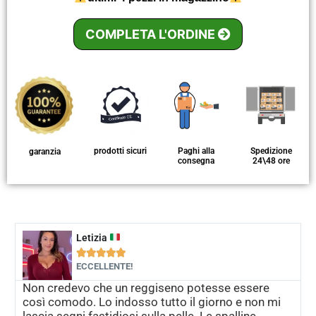
COMPLETA L'ORDINE
prodotti sicuri
Paghi alla
Spedizione
garanzia
consegna
24\48 ore
Letizia





ECCELLENTE!
Non credevo che un reggiseno potesse essere
così comodo. Lo indosso tutto il giorno e non mi
lascia segni fastidiosi sulla pelle. Le spalline