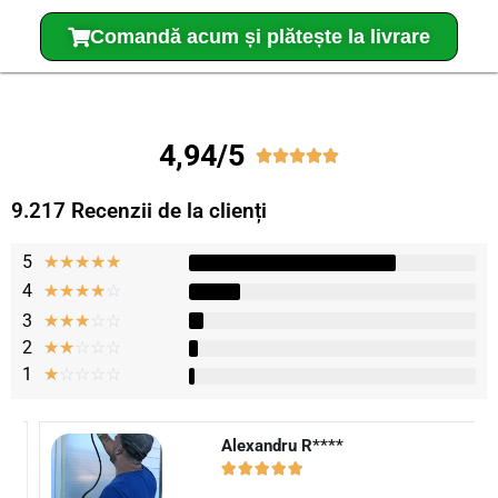
Comandă acum și plătește la livrare
4,94/5





9.217 Recenzii de la clienți
5
★
★
★
★
★
4
☆
☆
☆
☆
☆
3
☆
☆
☆
☆
☆
2
☆
☆
☆
☆
☆
1
☆
☆
☆
☆
☆
Alexandru R****​




