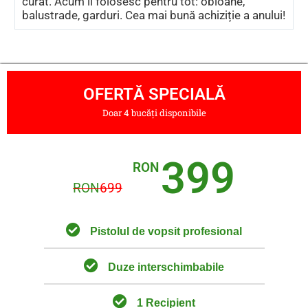
curat. Acum îl folosesc pentru tot: obloane,
balustrade, garduri. Cea mai bună achiziție a anului!
OFERTĂ SPECIALĂ
Doar 4 bucăți disponibile
399
RON
RON
699
Pistolul de vopsit profesional
Duze interschimbabile
1 Recipient