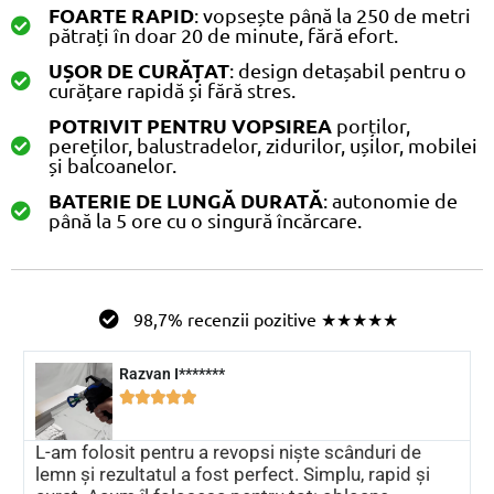
FOARTE RAPID
: vopsește până la 250 de metri
pătrați în doar 20 de minute, fără efort.
UȘOR DE CURĂȚAT
: design detașabil pentru o
curățare rapidă și fără stres.
POTRIVIT PENTRU VOPSIREA
porților,
pereților, balustradelor, zidurilor, ușilor, mobilei
și balcoanelor.
BATERIE DE LUNGĂ DURATĂ
: autonomie de
până la 5 ore cu o singură încărcare.
98,7% recenzii pozitive ★★★★★
Razvan I*******





L-am folosit pentru a revopsi niște scânduri de
lemn și rezultatul a fost perfect. Simplu, rapid și