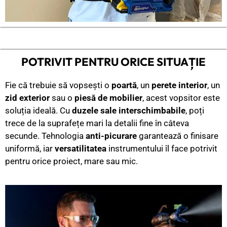
POTRIVIT PENTRU ORICE SITUAȚIE
Fie că trebuie să vopsești o
poartă
, un
perete interior
, un
zid exterior
sau o
piesă de mobilier
, acest vopsitor este
soluția ideală. Cu
duzele sale interschimbabile
, poți
trece de la suprafețe mari la detalii fine în câteva
secunde. Tehnologia
anti-picurare
garantează o finisare
uniformă, iar
versatilitatea
instrumentului îl face potrivit
pentru orice proiect, mare sau mic.