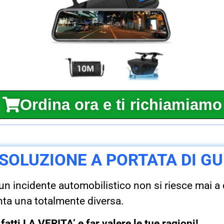
Ordina ora e ti richiamiamo
 SOLUZIONE A PORTATA DI GU
un incidente automobilistico non si riesce mai a
nta una totalmente diversa.
atti LA VERITA’ e far valere le tue ragioni!