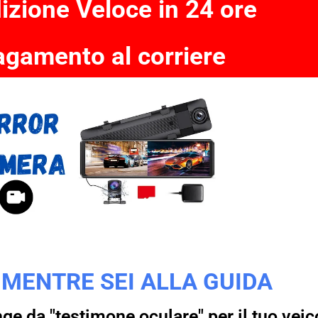
izione Veloce in 24 ore
gamento al corriere
 MENTRE SEI ALLA GUIDA
e da "testimone oculare" per il tuo veic