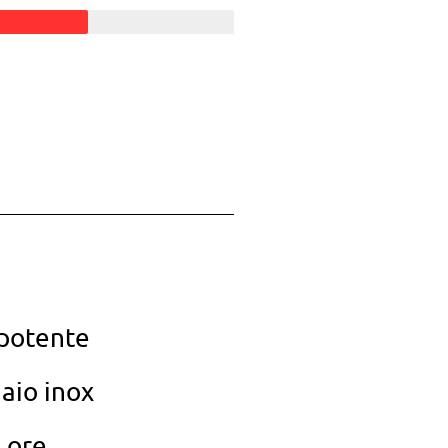
apotente
aio inox
 ore