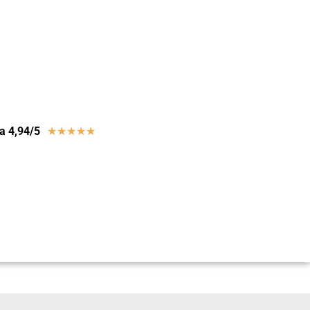
a 4,94/5
★
★
★
★
★