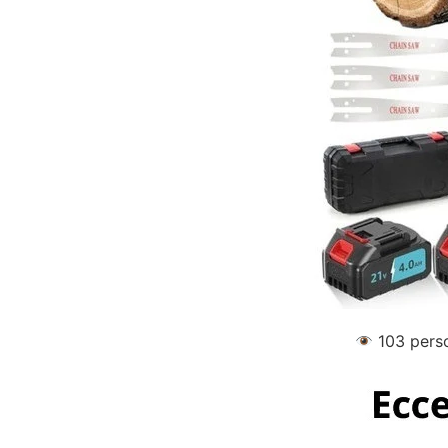
103
perso