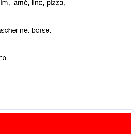
im, lamè, lino, pizzo,
ascherine, borse,
ito