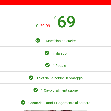
69
€
€
139.99
1 Macchina da cucire
Infila ago
1 Pedale
1 Set da 64 bobine in omaggio
1 Cavo di alimentazione
Garanzia 2 anni + Pagamento al corriere