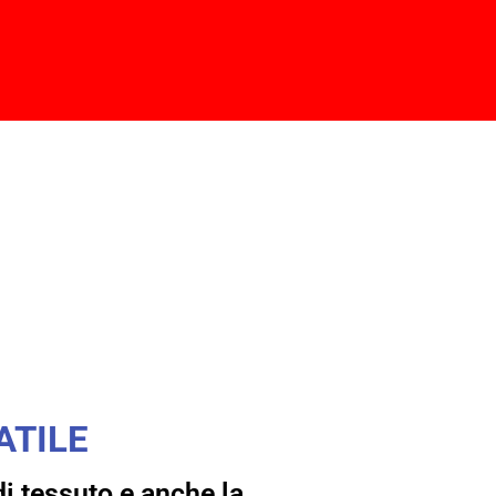
ATILE
di tessuto e anche la