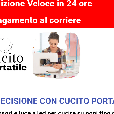
izione Veloce in 24 ore
gamento al corriere
CISIONE CON CUCITO PORT
ssori e luce a led per cucire su ogni tipo 