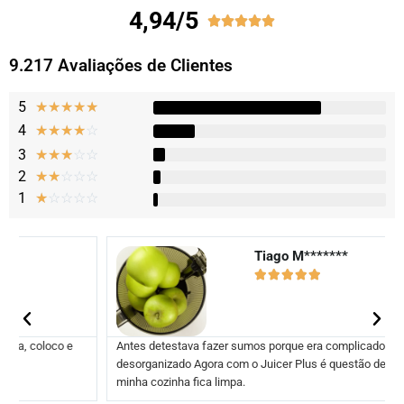
4,94/5





9.217 Avaliações de Clientes
5
★
★
★
★
★
4
☆
☆
☆
☆
☆
3
☆
☆
☆
☆
☆
2
☆
☆
☆
☆
☆
1
☆
☆
☆
☆
☆
Tiago M*******





Antes detestava fazer sumos porque era complicado e
desorganizado Agora com o Juicer Plus é questão de segundos e a
minha cozinha fica limpa.