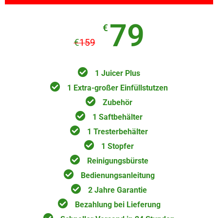
79
€
€
159
1 Juicer Plus
1 Extra-großer Einfüllstutzen
Zubehör
1 Saftbehälter
1 Tresterbehälter
1 Stopfer
Reinigungsbürste
Bedienungsanleitung
2 Jahre Garantie
Bezahlung bei Lieferung