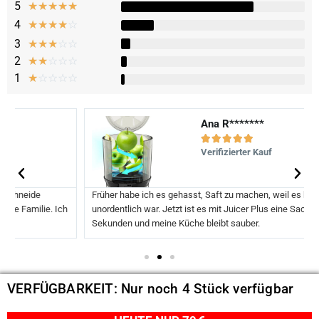
5
★
★
★
★
★
4
☆
☆
☆
☆
☆
3
☆
☆
☆
☆
☆
2
☆
☆
☆
☆
☆
1
☆
☆
☆
☆
☆
Ana R*******





Verifizierter Kauf
Früher habe ich es gehasst, Saft zu machen, weil es kompliziert und
unordentlich war. Jetzt ist es mit Juicer Plus eine Sache von
Sekunden und meine Küche bleibt sauber.
VERFÜGBARKEIT: Nur noch 4 Stück verfügbar