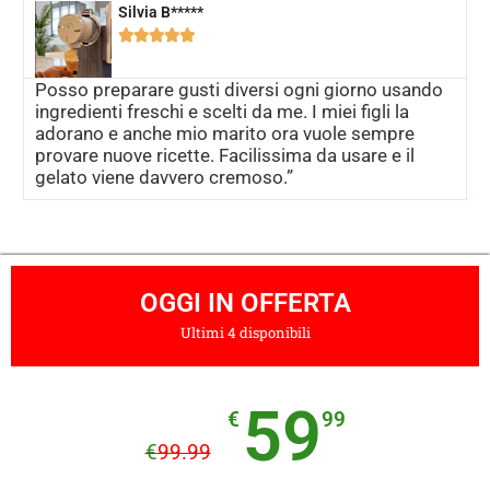
Silvia B*****





Posso preparare gusti diversi ogni giorno usando
ingredienti freschi e scelti da me. I miei figli la
adorano e anche mio marito ora vuole sempre
provare nuove ricette. Facilissima da usare e il
gelato viene davvero cremoso.”
OGGI IN OFFERTA
Ultimi 4 disponibili
59
€
99
€
99.99