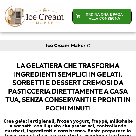
ORDINA ORA E PAGA
ALLA CONSEGNA
Ice Cream Maker ©
LA GELATIERA CHE TRASFORMA
INGREDIENTI SEMPLICI IN GELATI,
SORBETTI E DESSERT CREMOSI DA
PASTICCERIA DIRETTAMENTE A CASA
TUA, SENZA CONSERVANTI E PRONTI IN
POCHI MINUTI
Crea gelati artigianali, frozen yogurt, frappè, milkshake
e sorbetti con il gusto che preferisci, controllando
zuccheri, ingredienti e consistenza. Basta preparare la
base, congelarla e lasciare che la tecnologia trasformi