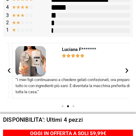
4
☆
☆
☆
☆
☆
3
☆
☆
☆
☆
☆
2
☆
☆
☆
☆
☆
1
☆
☆
☆
☆
☆
Luciana F*******





“I miei figli continuavano a chiedere gelati confezionati, ora preparo
tutto io con ingredienti più sani. È diventata la macchina preferita di
tutta la casa.”
DISPONIBILITA': Ultimi 4 pezzi
OGGI IN OFFERTA A SOLI 59,99€