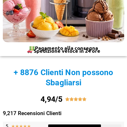
Pagamento alla consegna
Spedizione veloce in 24 ore
+ 8876 Clienti Non possono
Sbagliarsi
4,94/5





9,217 Recensioni Clienti
5
★
★
★
★
★