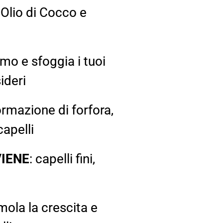
 Olio di Cocco e
timo e sfoggia i tuoi
ideri
ormazione di forfora,
apelli
VIENE
: capelli fini,
imola la crescita e