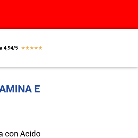
a 4,94/5
★
★
★
★
★
TAMINA E
ca con Acido