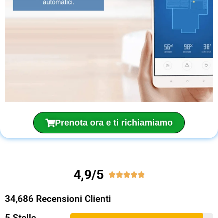
Prenota ora e ti richiamiamo
4,9/5





34,686 Recensioni Clienti
5 Stelle