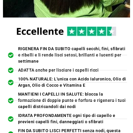
RIGENERA FIN DA SUBITO capelli secchi, fini, sfibrati
e ribelli e li rende lisci setosi, brillanti e lucenti per
settimane
ADATTA anche per lisciare i capelli ricci
100% NATURALE: L'unica con Acido Ialuronico, Olio di
Argan, Olio di Cocco e Vitamina E
MANTIENI I CAPELLI IN SALUTE: blocca la
formazione di doppie punte e forfora e rigenera i tuoi
capelli districandoli dai nodi
IDRATA PROFONDAMENTE ogni tipo di capello e
previeni capelli fini, danneggiati o sfibrati
FIN DA SUBITO LISCI PERFETTI senza nodi, questa