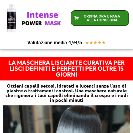
ORDINA ORA E PAGA
ALLA CONSEGNA
Valutazione media 4,94/5
★
★
★
★
★
LA MASCHERA LISCIANTE CURATIVA PER
LISCI DEFINITI E PERFETTI PER OLTRE 15
GIORNI
Ottieni capelli setosi, idratati e lucenti senza l’uso di
piastre o trattamenti costosi. Una maschera naturale
che rigenera i tuoi capelli eliminando il crespo e i nodi
in pochi minuti