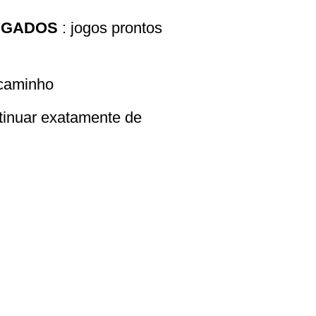
EGADOS
: jogos prontos
 caminho
tinuar exatamente de