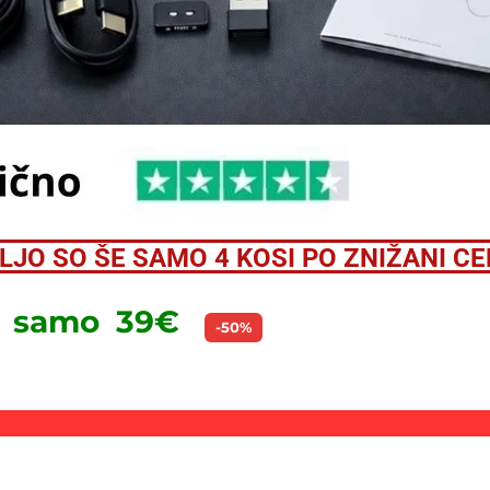
JO SO ŠE SAMO 4 KOSI PO ZNIŽANI CE
s samo 39€
-50%