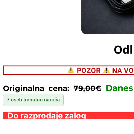
POZOR
NA VOL
Dane
Originalna cena:
79,00€
7
oseb trenutno naroča
Do razprodaje zalog