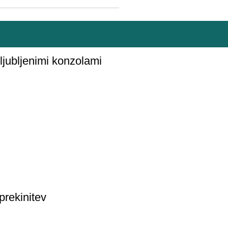
iljubljenimi konzolami
prekinitev