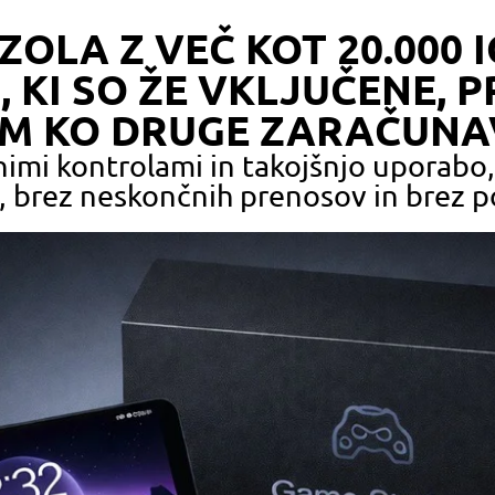
OLA Z VEČ KOT 20.000 
 KI SO ŽE VKLJUČENE, 
M KO DRUGE ZARAČUNA
mi kontrolami in takojšnjo uporabo, v
in, brez neskončnih prenosov in brez 