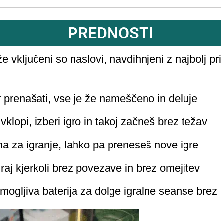
PREDNOSTI
že vključeni so naslovi, navdihnjeni z najbolj pr
ar prenašati, vse je že nameščeno in deluje
 vklopi, izberi igro in takoj začneš brez težav
na za igranje, lahko pa preneseš nove igre
graj kjerkoli brez povezave in brez omejitev
mogljiva baterija za dolge igralne seanse brez 