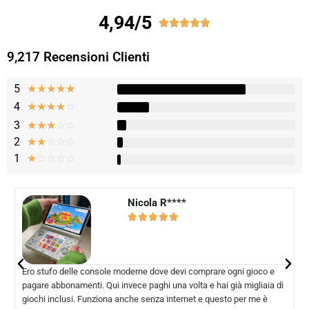
4,94/5





9,217 Recensioni Clienti
5
★
★
★
★
★
4
☆
☆
☆
☆
☆
3
☆
☆
☆
☆
☆
2
☆
☆
☆
☆
☆
1
☆
☆
☆
☆
☆
Nicola R****​





Ero stufo delle console moderne dove devi comprare ogni gioco e
pagare abbonamenti. Qui invece paghi una volta e hai già migliaia di
giochi inclusi. Funziona anche senza internet e questo per me è