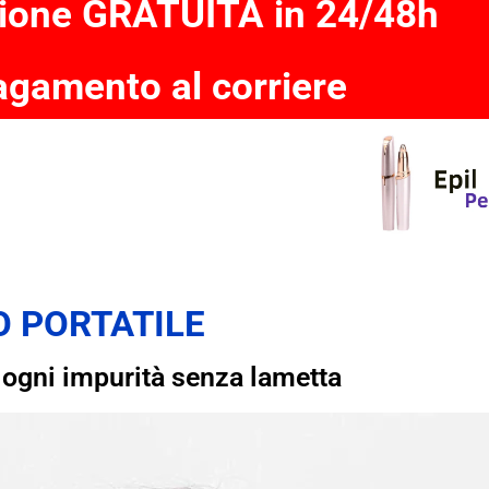
ione GRATUITA in 24/48h
gamento al corriere
O PORTATILE
 ogni impurità senza lametta