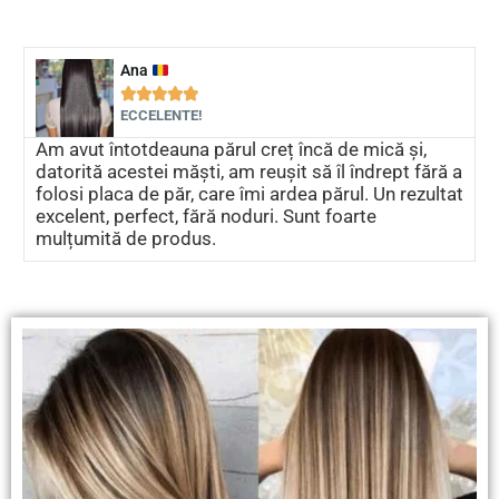
Ana





ECCELENTE!
Am avut întotdeauna părul creț încă de mică și,
datorită acestei măști, am reușit să îl îndrept fără a
folosi placa de păr, care îmi ardea părul. Un rezultat
excelent, perfect, fără noduri. Sunt foarte
mulțumită de produs.