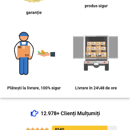
produs sigur
garanție
Plătești la livrare, 100% sigur
Livrare în 24\48 de ore
12.978+ Clienți Mulțumiți





8540