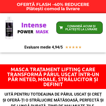
OFERTĂ FLASH -40% REDUCERE
Plătești comod la livrare
COMANDĂ ACUM ȘI
PLĂTEȘTE LA LIVRARE
Evaluare medie 4,94/5
★
★
★
★
★
MASCA TRATAMENT LIFTING CARE
TRANSFORMĂ PĂRUL USCAT ÎNTR-UN
PĂR NETED, MOALE, STRĂLUCITOR ȘI
DEFINIT
UITĂ PENTRU TOTDEAUNA DE PĂRUL USCAT ȘI CREȚ
ȘI OFERĂ-ȚI O STRĂLUCIRE MĂTĂSOASĂ, PERFECTĂ ȘI