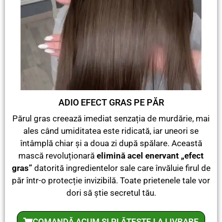
ADIO EFECT GRAS PE PĂR
Părul gras creează imediat senzația de murdărie, mai
ales când umiditatea este ridicată, iar uneori se
întâmplă chiar și a doua zi după spălare. Această
mască revoluționară
elimină acel enervant „efect
gras”
datorită ingredientelor sale care învăluie firul de
păr într-o protecție invizibilă. Toate prietenele tale vor
dori să știe secretul tău.
COMANDĂ ACUM ȘI PLĂTEȘTE LA LIVRARE