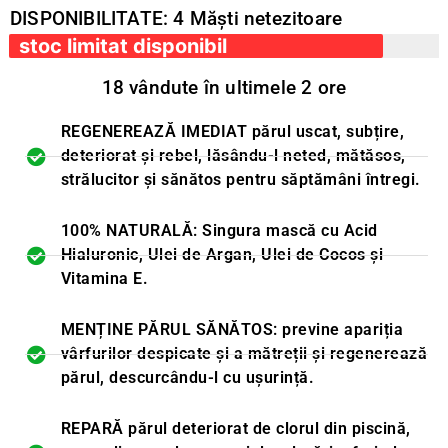
DISPONIBILITATE: 4 Măști netezitoare
stoc limitat disponibil
18 vândute în ultimele 2 ore
REGENEREAZĂ IMEDIAT părul uscat, subțire,
deteriorat și rebel, lăsându-l neted, mătăsos,
strălucitor și sănătos pentru săptămâni întregi.
100% NATURALĂ: Singura mască cu Acid
Hialuronic, Ulei de Argan, Ulei de Cocos și
Vitamina E.
MENȚINE PĂRUL SĂNĂTOS: previne apariția
vârfurilor despicate și a mătreții și regenerează
părul, descurcându-l cu ușurință.
REPARĂ părul deteriorat de clorul din piscină,