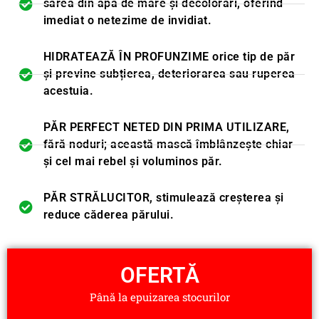
sarea din apa de mare și decolorări, oferind
imediat o netezime de invidiat.
HIDRATEAZĂ ÎN PROFUNZIME orice tip de păr
și previne subțierea, deteriorarea sau ruperea
acestuia.
PĂR PERFECT NETED DIN PRIMA UTILIZARE,
fără noduri; această mască îmblânzește chiar
și cel mai rebel și voluminos păr.
PĂR STRĂLUCITOR, stimulează creșterea și
reduce căderea părului.
OFERTĂ
Până la epuizarea stocurilor