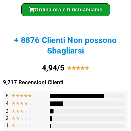
Ordina ora e ti richiamiamo
+ 8876 Clienti Non possono
Sbagliarsi
4,94/5





9,217 Recensioni Clienti
5
★
★
★
★
★
4
☆
☆
☆
☆
☆
3
☆
☆
☆
☆
☆
2
☆
☆
☆
☆
☆
1
☆
☆
☆
☆
☆