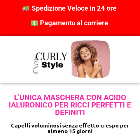
Spedizione Veloce in 24 ore
Pagamento al corriere
L'UNICA MASCHERA CON ACIDO
IALURONICO PER RICCI PERFETTI E
DEFINITI
Capelli voluminosi senza effetto crespo per
almeno 15 giorni