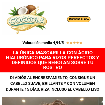
ORDENE AHORA
Valoración media 4,94/5
★
★
★
★
★
LA ÚNICA MASCARILLA CON ÁCIDO
HIALURÓNICO PARA RIZOS PERFECTOS Y
DEFINIDOS QUE REBOTAN SOBRE TU
ROSTRO
DI ADIÓS AL ENCRESPAMIENTO, CONSIGUE UN
CABELLO SUAVE, BRILLANTE Y CON VOLUMEN
DURANTE 15 DÍAS, RIZA INCLUSO EL CABELLO LISO