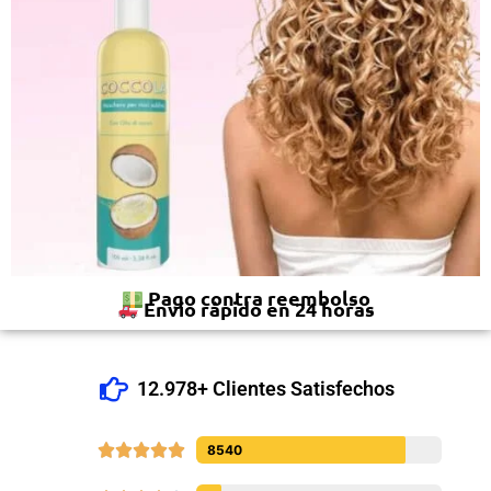
Pago contra reembolso
Envío rápido en 24 horas
12.978+ Clientes Satisfechos





8540