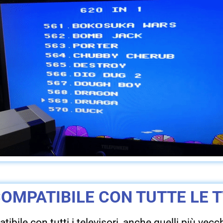
OMPATIBILE CON TUTTE LE 
ibile con tutti i televisori, anche quelli più vecc