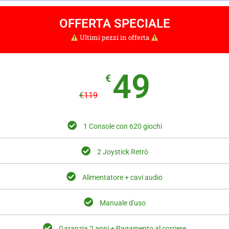
OFFERTA SPECIALE
Ultimi pezzi in offerta
49
€
€
119
1 Console con 620 giochi
2 Joystick Retrò
Alimentatore + cavi audio
Manuale d'uso
Garanzia 2 anni + Pagamento al corriere