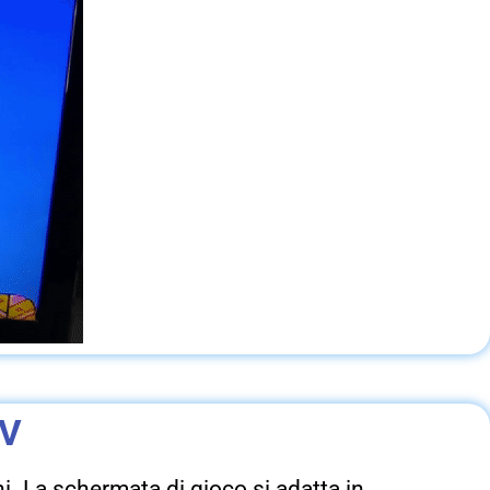
TV
hi. La schermata di gioco si adatta in