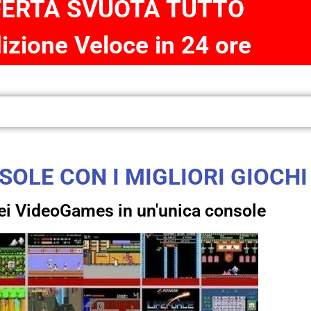
FERTA SVUOTA TUTTO
zione Veloce in 24 ore
OLE CON I MIGLIORI GIOCHI 
 dei VideoGames in un'unica console