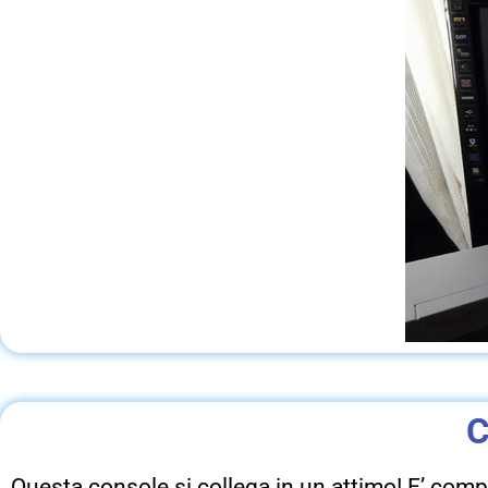
C
Questa console si collega in un attimo! E’ compat