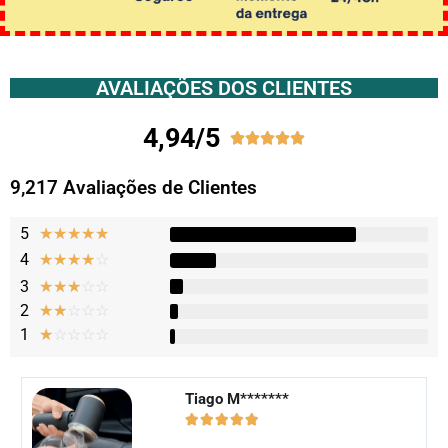
AVALIAÇÕES DOS CLIENTES
4,94/5





9,217 Avaliações de Clientes
5
★
★
★
★
★
4
☆
☆
☆
☆
☆
3
☆
☆
☆
☆
☆
2
☆
☆
☆
☆
☆
1
☆
☆
☆
☆
☆
Tiago M*******




