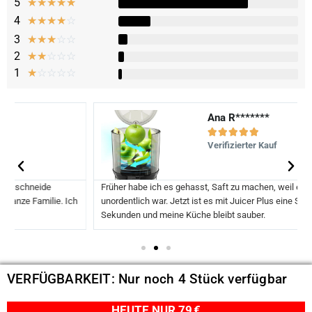
5
★
★
★
★
★
4
☆
☆
☆
☆
☆
3
☆
☆
☆
☆
☆
2
☆
☆
☆
☆
☆
1
☆
☆
☆
☆
☆
Ana R*******





Verifizierter Kauf
Früher habe ich es gehasst, Saft zu machen, weil es kompliziert und
unordentlich war. Jetzt ist es mit Juicer Plus eine Sache von
Sekunden und meine Küche bleibt sauber.
VERFÜGBARKEIT: Nur noch 4 Stück verfügbar
HEUTE NUR 79 €