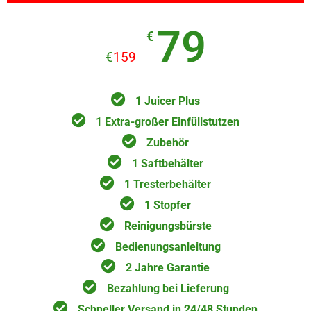
79
€
€
159
1 Juicer Plus
1 Extra-großer Einfüllstutzen
Zubehör
1 Saftbehälter
1 Tresterbehälter
1 Stopfer
Reinigungsbürste
Bedienungsanleitung
2 Jahre Garantie
Bezahlung bei Lieferung
Schneller Versand in 24/48 Stunden