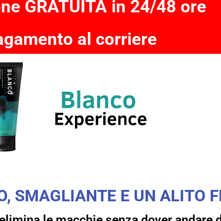
one GRATUITA in 24/48 ore
gamento al corriere
O, SMAGLIANTE E UN ALITO 
 elimina le macchie senza dover andare d