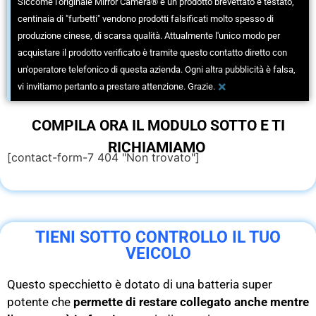
Siccome l'originale Mirror Camera® è un prodotto brevettato e testato,
centinaia di "furbetti" vendono prodotti falsificati molto spesso di
produzione cinese, di scarsa qualità. Attualmente l'unico modo per
acquistare il prodotto verificato è tramite questo contatto diretto con
un'operatore telefonico di questa azienda. Ogni altra pubblicità è falsa,
×
vi invitiamo pertanto a prestare attenzione. Grazie.
COMPILA ORA IL MODULO SOTTO E TI
RICHIAMIAMO
[contact-form-7 404 "Non trovato"]
TIENI SOTTO CONTROLLO IL TUO
VEICOLO
Questo specchietto è dotato di una batteria super
potente che
permette di restare collegato anche mentre